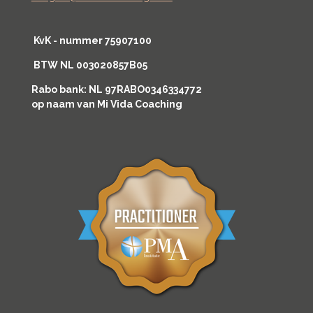
KvK - nummer 75907100
BTW NL 003020857B05
Rabo bank: NL 97RABO0346334772
op naam van Mi Vida Coaching