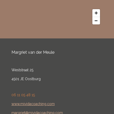
Margriet van der Meule
Weststraat 25
4501 JE Oostburg
06 11 05 48 15
www.mividacoaching.com
margriet@mividacoaching.com